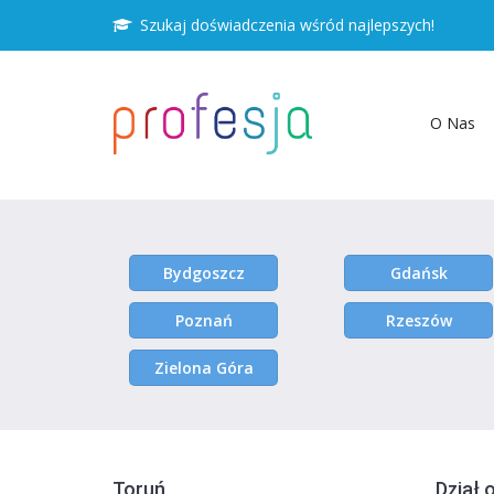
Szukaj doświadczenia wśród najlepszych!
O Nas
Bydgoszcz
Gdańsk
Poznań
Rzeszów
Zielona Góra
Toruń
Dział 