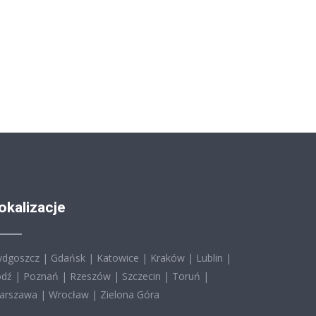
okalizacje
ydgoszcz
|
Gdańsk
|
Katowice
|
Kraków
|
Lublin
|
ódź
|
Poznań
|
Rzeszów
|
Szczecin
|
Toruń
|
arszawa
|
Wrocław
|
Zielona Góra