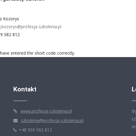
z Kozorys
g.kozorys@profesja-szkolenia.pl
509 582 812
ave entered the short code correctly.
Kontakt
L
www.profesja-szkolenia.pl
B
Ł
szkolenia@profesja-szkolenia.pl
W
+48 509 582 812