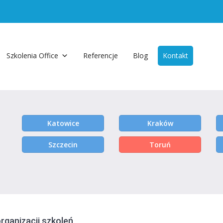
Szkolenia Office
Referencje
Blog
Kontakt
Katowice
Kraków
Szczecin
Toruń
organizacji szkoleń