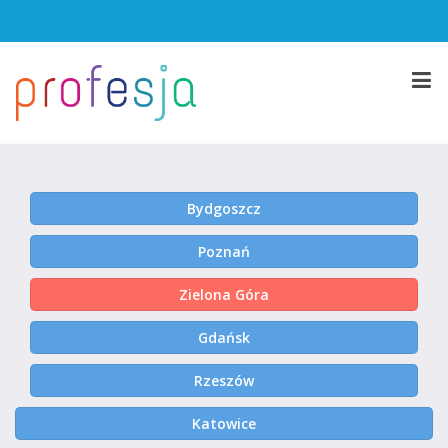
Bydgoszcz
Poznań
Zielona Góra
Gdańsk
Rzeszów
Katowice