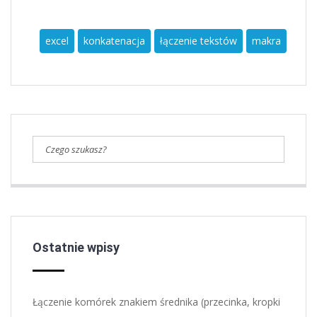
excel
konkatenacja
łączenie tekstów
makra
Ostatnie wpisy
Łączenie komórek znakiem średnika (przecinka, kropki