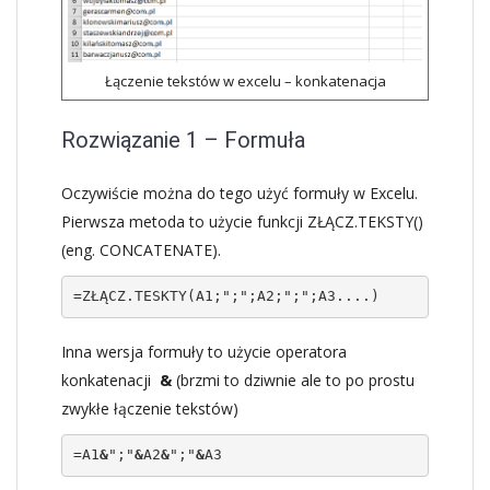
Łączenie tekstów w excelu – konkatenacja
Rozwiązanie 1 – Formuła
Oczywiście można do tego użyć formuły w Excelu.
Pierwsza metoda to użycie funkcji ZŁĄCZ.TEKSTY()
(eng. CONCATENATE).
=ZŁĄCZ.TESKTY(A1;";";A2;";";A3....)
Inna wersja formuły to użycie operatora
konkatenacji
&
(brzmi to dziwnie ale to po prostu
zwykłe łączenie tekstów)
=A1
&
";"
&
A2
&
";"
&
A3