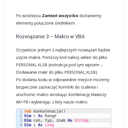
Po wciśnięciu
Zamień wszystko
dostaniemy
elementy połączone średnikiem.
Rozwiązanie 3 – Makro w VBA
Oczywiście jednym z najlepszych rozwiązań będzie
uzycie makra. Poniższy kod należy wkleić do pliku
PERSONAL.XLSB (instrukcja pod tym wpisem –
Dodawanie makr do pliku PERSONAL.XLSB)
Po dodaniu kodu w odpowiednie miejsce możemy
bezpiecznie zaznaczyć komórki do scalenia i
uruchomić makro wciskając kombinację klawiszy
Alt+F8 i wybierając z listy nasze makro.
1

Sub
2

Dim
 c 
As
3

Dim
 con, typ, znak 
As
String
4

Dim
 i 
As
Long