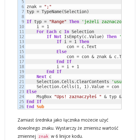
5

6

znak = 
";"
7

typ = TypeName(Selection) 

8

9

If
 typ = 
"Range"
Then
'jeżeli zaznaczony obie
10

    i = 1

11

For
Each
 c 
In
 Selection

12

If
Not
 IsEmpty(c.Value) 
Then
'sprawdz
13

If
 i = 1 
Then
14

                con = c.Text

15

Else
16

                con = con & znak & c.Text

17

End
If
18

            i = i + 1

19

End
If
20

Next
 c

21

    Selection.Cells.ClearContents 
'usuwanie z
22

    Selection.Cells(1, 1).Value = con 
'zapisy
23

Else
24

    MsgBox 
"Ups! zaznaczyłeś "
 & typ & 
", a m
25

End
If
End
Sub
Zamiast średnika jako łącznika możecie użyć
dowolnego znaku. Wystarczy że zmienisz wartość
zmiennej
w 6 linijce kodu.
znak