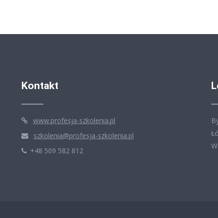
Kontakt
L
www.profesja-szkolenia.pl
B
Ł
szkolenia@profesja-szkolenia.pl
W
+48 509 582 812