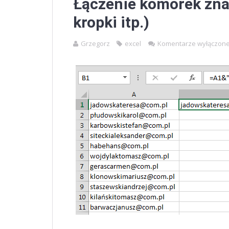
Łączenie komórek zna
kropki itp.)
Grzegorz
excel
Komentarze wyłączon