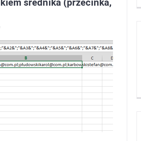
kiem średnika (przecinka,
e