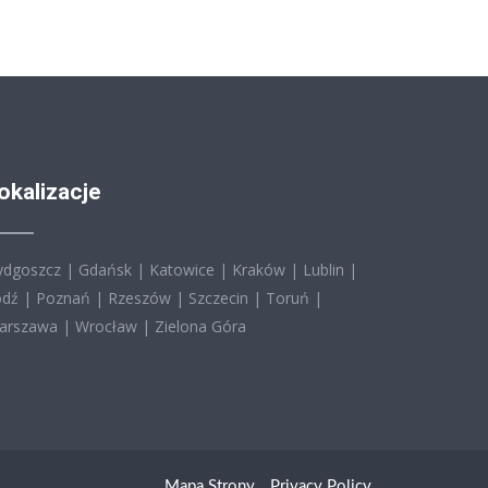
okalizacje
ydgoszcz
|
Gdańsk
|
Katowice
|
Kraków
|
Lublin
|
ódź
|
Poznań
|
Rzeszów
|
Szczecin
|
Toruń
|
arszawa
|
Wrocław
|
Zielona Góra
Mapa Strony
Privacy Policy